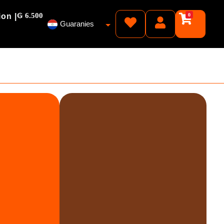
₲ 6.500
ion |
0
Guaranies
Pesos
Reales