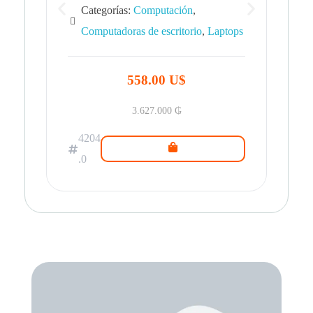
Categorías:
Computación
,
Computadoras de escritorio
,
Laptops
42
.0
558.00 U$
3.627.000
₲
4204
.0