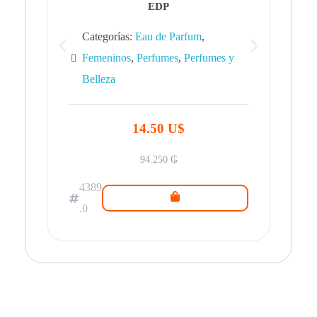
EDP
Categorías:
Eau de Parfum
,
Femeninos
,
Perfumes
,
Perfumes y
Belleza
43
.0
14.50 U$
94.250
₲
4389
.0