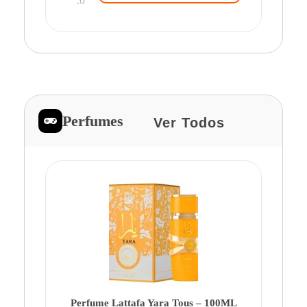
.0
Perfumes
Ver Todos
Pe
Ca
Fe
Be
Perfume Lattafa Yara Tous – 100ML