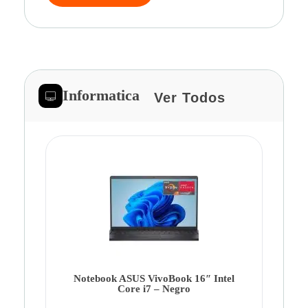
Informatica
Ver Todos
Note
Ca
Co
Notebook ASUS VivoBook 16″ Intel
Core i7 – Negro