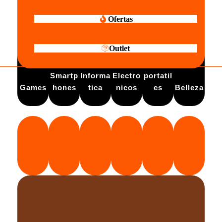
Ofertas
Outlet
Electro
Smartp
Informa
Electro
portatil
Games
hones
tica
nicos
es
Belleza