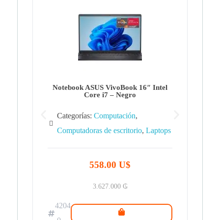
Note
Ca
Co
Notebook ASUS VivoBook 16″ Intel
Core i7 – Negro
Categorías:
Computación
,
Computadoras de escritorio
,
Laptops
42
.0
558.00 U$
3.627.000
₲
4204