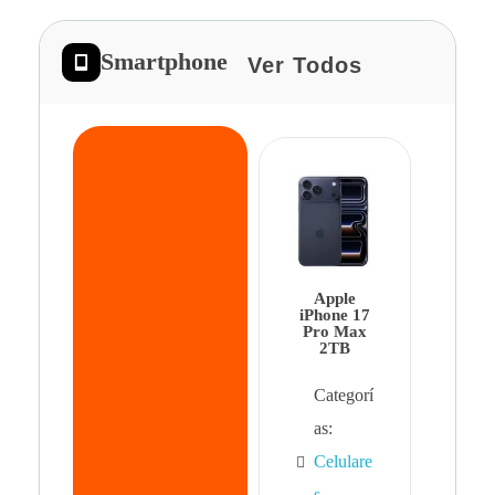
Smartphone
Ver Todos
App
iPhon
Pro 
Apple
Cat
iPhone 17
Pro Max
as:
2TB
Cel
Categorí
s
,
as:
Cel
Celulare
s,
s
,