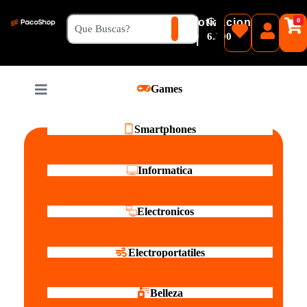
₲
Cotizacion
0
Guaranies
6.500
|
Pesos
Games
Reales
Smartphones
Informatica
Electronicos
Electroportatiles
Belleza