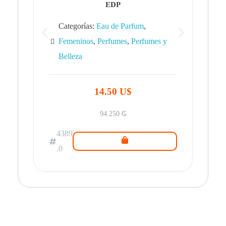
EDP
Categorías:
Eau de Parfum
,
Femeninos
,
Perfumes
,
Perfumes y
Belleza
43
.0
14.50 U$
94.250
₲
4389
.0