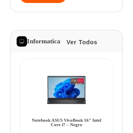
Informatica
Ver Todos
Note
Ca
Co
Notebook ASUS VivoBook 16″ Intel
Core i7 – Negro