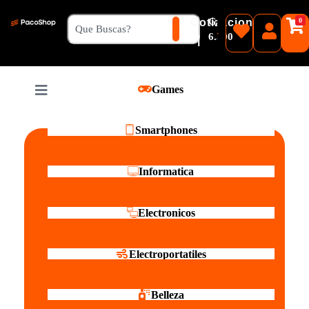
₲
Cotizacion
0
Guaranies
6.500
|
Pesos
Games
Reales
Smartphones
Informatica
Electronicos
Electroportatiles
Belleza