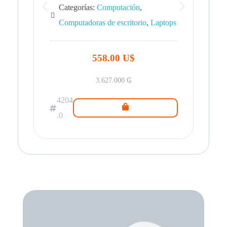
Categorías:
Computación
,
Computadoras de escritorio
,
Laptops
42
.0
558.00 U$
3.627.000
₲
4204
.0