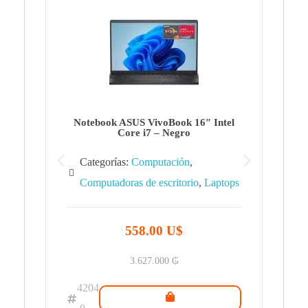
Note
Ca
Co
Notebook ASUS VivoBook 16″ Intel
Core i7 – Negro
Categorías:
Computación
,
Computadoras de escritorio
,
Laptops
42
.0
558.00 U$
3.627.000
₲
4204