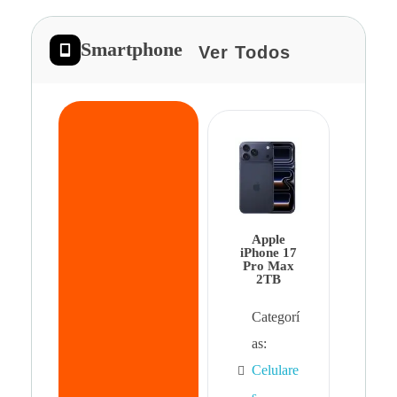
Smartphone
Ver Todos
App
iPhon
Pro 
Apple
Cat
iPhone 17
Pro Max
as:
2TB
Cel
Categorí
s
,
as:
Cel
Celulare
s,
s
,