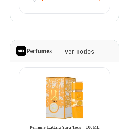
.0
Perfumes
Ver Todos
Pe
Ca
Fe
Be
Perfume Lattafa Yara Tous – 100ML