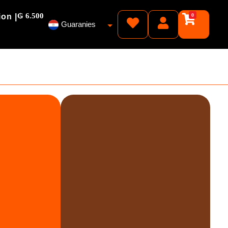
₲ 6.500
ion |
0
Guaranies
Pesos
Reales