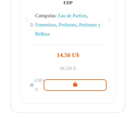
EDP
Categorías:
Eau de Parfum
,
Femeninos
,
Perfumes
,
Perfumes y
Belleza
43
.0
14.50 U$
94.250
₲
4389
.0