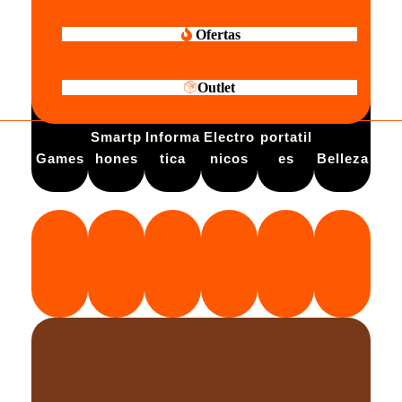
Ofertas
Outlet
Electro
Smartp
Informa
Electro
portatil
Games
hones
tica
nicos
es
Belleza