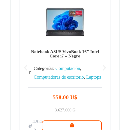
Note
Ca
Co
Notebook ASUS VivoBook 16″ Intel
Core i7 – Negro
Categorías:
Computación
,
Computadoras de escritorio
,
Laptops
42
.0
558.00 U$
3.627.000
₲
4204