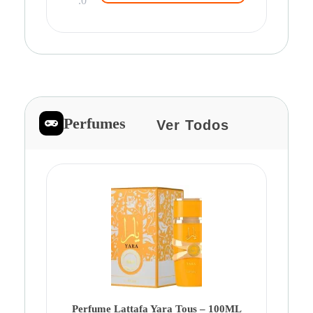
.0
Perfumes
Ver Todos
Pe
Ca
Fe
Be
Perfume Lattafa Yara Tous – 100ML