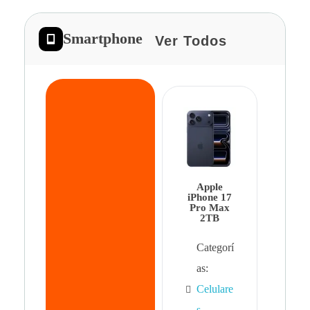
Smartphone
Ver Todos
App
iPhon
Pro 
Apple
Cat
iPhone 17
Pro Max
as:
2TB
Cel
Categorí
s
,
as:
Cel
Celulare
s,
s
,