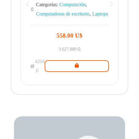
Categorías:
Computación
,
Computadoras de escritorio
,
Laptops
42
.0
558.00 U$
3.627.000
₲
4204
.0