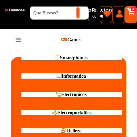
₲
Cotizacion
0
Guaranies
6.500
|
Pesos
Games
Reales
Smartphones
Informatica
Electronicos
Electroportatiles
Belleza