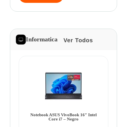
Informatica
Ver Todos
Note
Ca
Co
Notebook ASUS VivoBook 16″ Intel
Core i7 – Negro