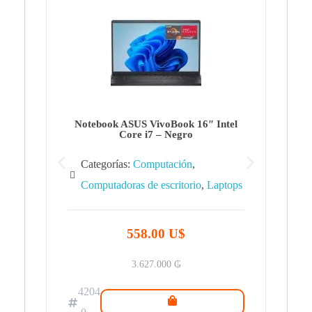
Note
Ca
Co
Notebook ASUS VivoBook 16″ Intel
Core i7 – Negro
Categorías:
Computación
,
Computadoras de escritorio
,
Laptops
42
.0
558.00 U$
3.627.000
₲
4204