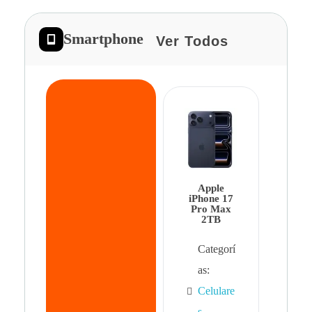
Smartphone
Ver Todos
App
iPhon
Pro 
Apple
Cat
iPhone 17
Pro Max
as:
2TB
Cel
Categorí
s
,
as:
Cel
Celulare
s,
s
,