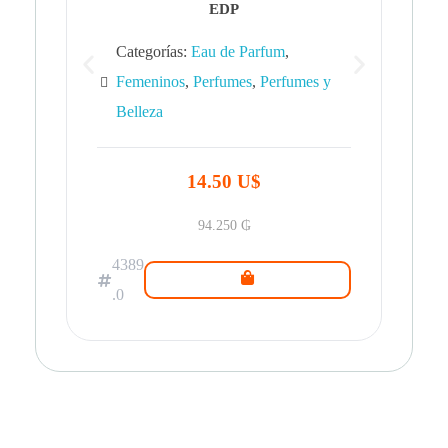
EDP
Categorías:
Eau de Parfum
,
Femeninos
,
Perfumes
,
Perfumes y
Belleza
43
.0
14.50 U$
94.250
₲
4389
.0