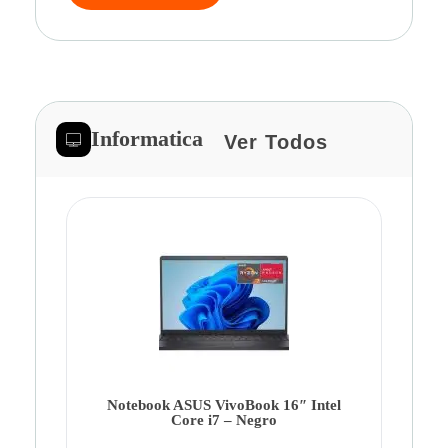
Informatica
Ver Todos
Note
Ca
Co
Notebook ASUS VivoBook 16″ Intel
Core i7 – Negro