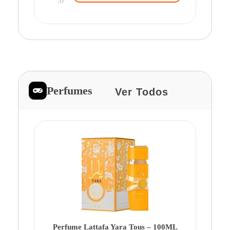
.0
Perfumes
Ver Todos
Pe
Ca
Fe
Be
Perfume Lattafa Yara Tous – 100ML