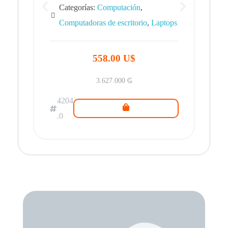
Categorías:
Computación
,
Computadoras de escritorio
,
Laptops
42
.0
558.00 U$
3.627.000
₲
4204
.0