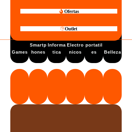
Ofertas
Outlet
Electro
Smartp
Informa
Electro
portatil
Games
hones
tica
nicos
es
Belleza