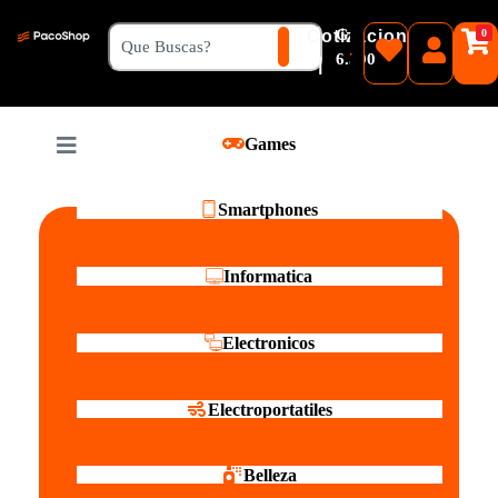
₲
Cotizacion
0
Guaranies
6.500
|
Pesos
Games
Reales
Smartphones
Informatica
Electronicos
Electroportatiles
Belleza