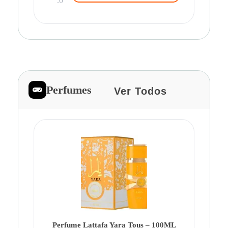
.0
Perfumes
Ver Todos
Pe
Ca
Fe
Be
Perfume Lattafa Yara Tous – 100ML