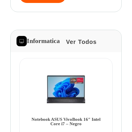
Informatica
Ver Todos
Note
Ca
Co
Notebook ASUS VivoBook 16″ Intel
Core i7 – Negro