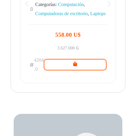
Categorías:
Computación
,
Computadoras de escritorio
,
Laptops
42
.0
558.00 U$
3.627.000
₲
4204
.0