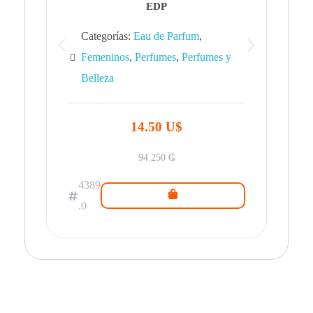
EDP
Categorías:
Eau de Parfum
,
Femeninos
,
Perfumes
,
Perfumes y
Belleza
43
.0
14.50 U$
94.250
₲
4389
.0