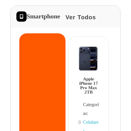
Smartphone
Ver Todos
App
iPhon
Pro 
Apple
Cat
iPhone 17
Pro Max
as:
2TB
Cel
Categorí
s
,
as:
Cel
Celulare
s,
s
,