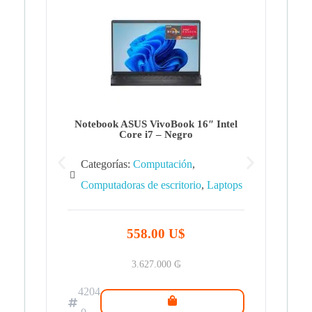
Note
Ca
Co
Notebook ASUS VivoBook 16″ Intel
Core i7 – Negro
Categorías:
Computación
,
Computadoras de escritorio
,
Laptops
42
.0
558.00 U$
3.627.000
₲
4204