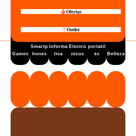
Ofertas
Outlet
Electro
Smartp
Informa
Electro
portatil
Games
hones
tica
nicos
es
Belleza