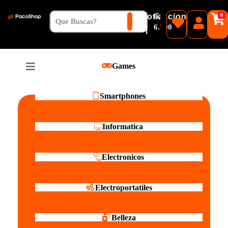
₲
Cotizacion
0
Guaranies
6.500
|
Pesos
Games
Reales
Smartphones
Informatica
Electronicos
Electroportatiles
Belleza