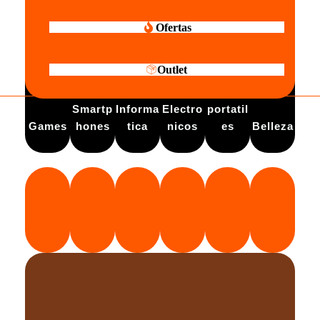
Ofertas
Outlet
Electro
Smartp
Informa
Electro
portatil
Games
hones
tica
nicos
es
Belleza