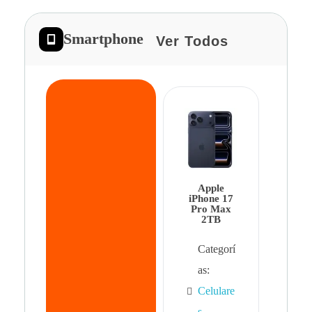
Smartphone
Ver Todos
App
iPhon
Pro 
Apple
Cat
iPhone 17
Pro Max
as:
2TB
Cel
Categorí
s
,
as:
Cel
Celulare
s,
s
,