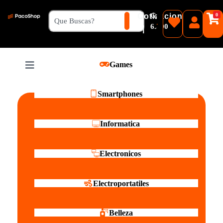
₲
Cotizacion
0
Guaranies
6.500
|
Pesos
Games
Reales
Smartphones
Informatica
Electronicos
Electroportatiles
Belleza