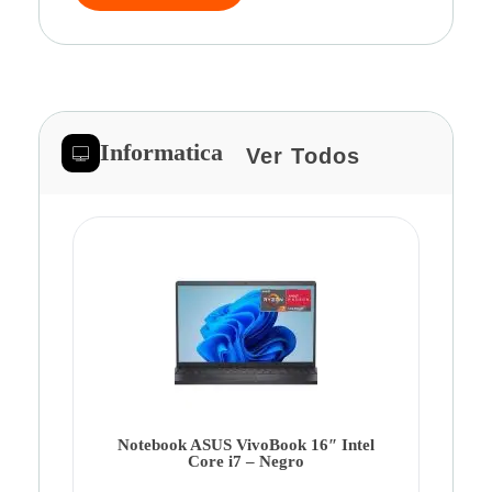
Informatica
Ver Todos
Note
Ca
Co
Notebook ASUS VivoBook 16″ Intel
Core i7 – Negro