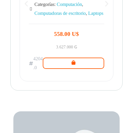
Categorías:
Computación
,
Computadoras de escritorio
,
Laptops
42
.0
558.00 U$
3.627.000
₲
4204
.0