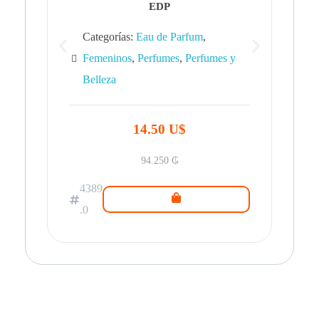
EDP
Categorías:
Eau de Parfum
,
Femeninos
,
Perfumes
,
Perfumes y
Belleza
43
.0
14.50 U$
94.250
₲
4389
.0