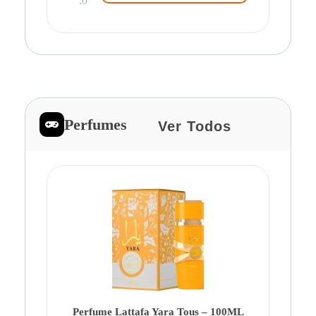
.0
Perfumes
Ver Todos
Pe
Ca
Fe
Be
Perfume Lattafa Yara Tous – 100ML