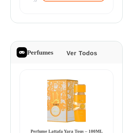
.0
Perfumes
Ver Todos
Pe
Ca
Fe
Be
Perfume Lattafa Yara Tous – 100ML