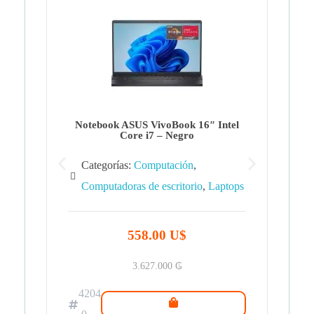
Note
Ca
Co
Notebook ASUS VivoBook 16″ Intel
Core i7 – Negro
Categorías:
Computación
,
Computadoras de escritorio
,
Laptops
42
.0
558.00 U$
3.627.000
₲
4204