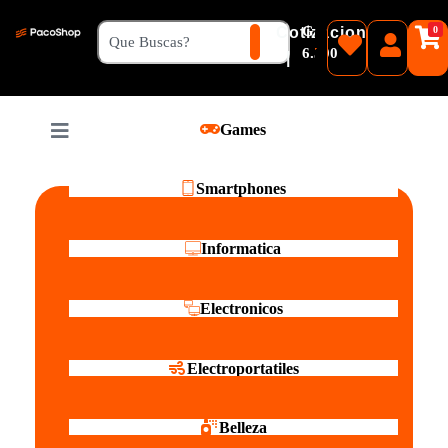
₲
Cotizacion
0
Guaranies
6.500
|
Pesos
Games
Reales
Smartphones
Informatica
Electronicos
Electroportatiles
Belleza