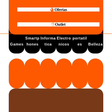
Ofertas
Outlet
Electro
Smartp
Informa
Electro
portatil
Games
hones
tica
nicos
es
Belleza