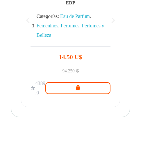
EDP
Categorías:
Eau de Parfum
,
Femeninos
,
Perfumes
,
Perfumes y
Belleza
43
.0
14.50 U$
94.250
₲
4389
.0