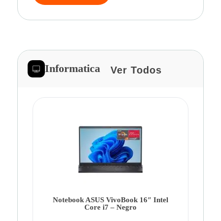
Informatica
Ver Todos
Note
Ca
Co
Notebook ASUS VivoBook 16″ Intel
Core i7 – Negro