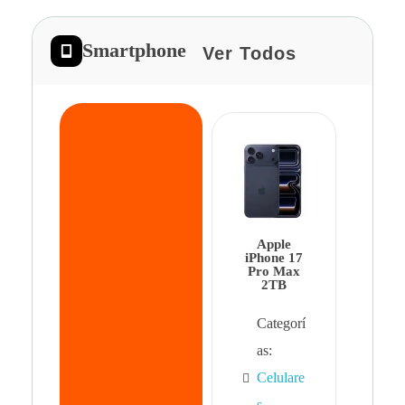
Smartphone
Ver Todos
App
iPhon
Pro 
Apple
Cat
iPhone 17
Pro Max
as:
2TB
Cel
Categorí
s
,
as:
Cel
Celulare
s,
s
,