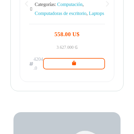
Categorías:
Computación
,
Computadoras de escritorio
,
Laptops
42
.0
558.00 U$
3.627.000
₲
4204
.0