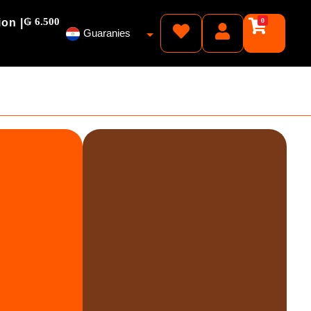
₲ 6.500
ion |
0
Guaranies
Pesos
Reales