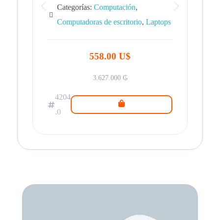
Categorías:
Computación
,
Computadoras de escritorio
,
Laptops
42
.0
558.00 U$
3.627.000
₲
4204
.0