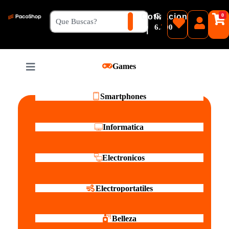
₲
Cotizacion
0
Guaranies
6.500
|
Pesos
Games
Reales
Smartphones
Informatica
Electronicos
Electroportatiles
Belleza