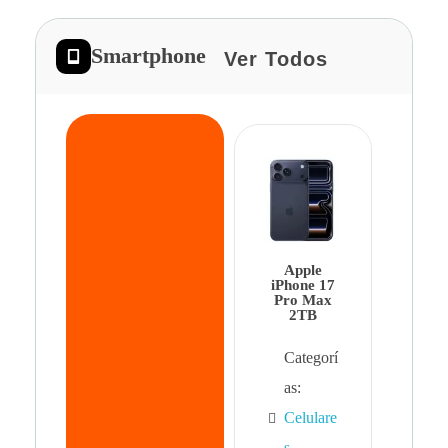
Smartphone
Ver Todos
App
iPhon
Pro 
Apple
Cat
iPhone 17
Pro Max
as:
2TB
Cel
Categorí
s
,
as:
Cel
Celulare
s,
s
,