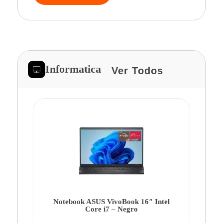
Informatica
Ver Todos
Note
Ca
Co
Notebook ASUS VivoBook 16″ Intel
Core i7 – Negro