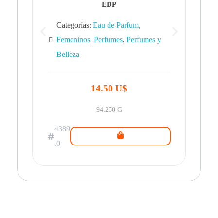
EDP
Categorías:
Eau de Parfum
,
Femeninos
,
Perfumes
,
Perfumes y
Belleza
43
.0
14.50 U$
94.250
₲
4389
.0