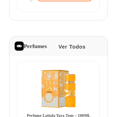
.0
Perfumes
Ver Todos
Pe
Ca
Fe
Be
Perfume Lattafa Yara Tous – 100ML