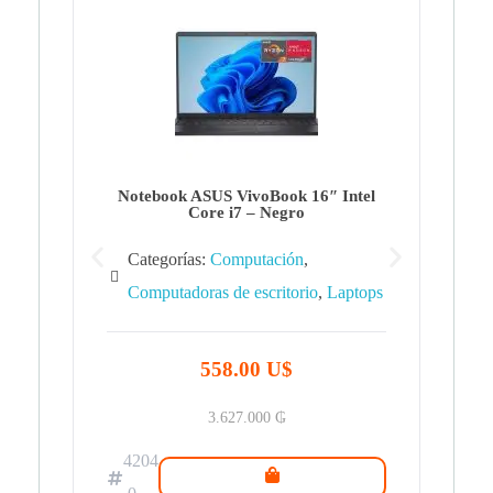
Note
Ca
Co
Notebook ASUS VivoBook 16″ Intel
Core i7 – Negro
Categorías:
Computación
,
Computadoras de escritorio
,
Laptops
42
.0
558.00 U$
3.627.000
₲
4204