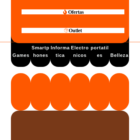
Ofertas
Outlet
Electro
Smartp
Informa
Electro
portatil
Games
hones
tica
nicos
es
Belleza