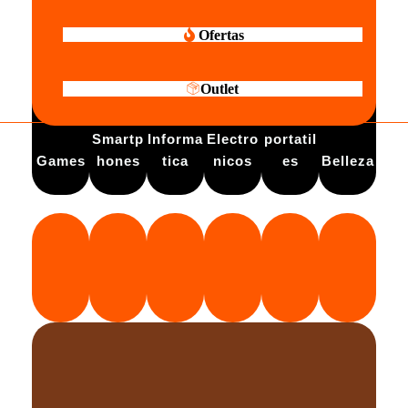
Ofertas
Outlet
Electro
Smartp
Informa
Electro
portatil
Games
hones
tica
nicos
es
Belleza