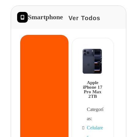
Smartphone
Ver Todos
App
iPhon
Pro 
Apple
Cat
iPhone 17
Pro Max
as:
2TB
Cel
Categorí
s
,
as:
Cel
Celulare
s,
s
,