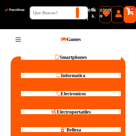
₲
Cotizacion
0
Guaranies
6.500
|
Pesos
Games
Reales
Smartphones
Informatica
Electronicos
Electroportatiles
Belleza