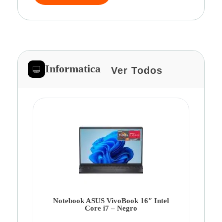
Informatica
Ver Todos
Note
Ca
Co
Notebook ASUS VivoBook 16″ Intel
Core i7 – Negro