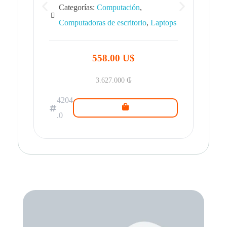
Categorías:
Computación
,
Computadoras de escritorio
,
Laptops
42
.0
558.00 U$
3.627.000
₲
4204
.0