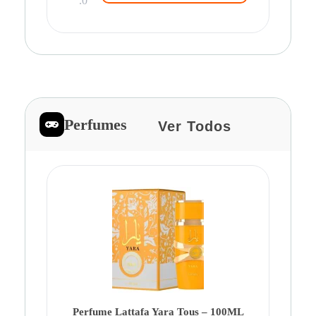
.0
Perfumes
Ver Todos
Pe
Ca
Fe
Be
Perfume Lattafa Yara Tous – 100ML