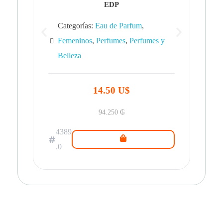
EDP
Categorías:
Eau de Parfum
,
Femeninos
,
Perfumes
,
Perfumes y
Belleza
43
.0
14.50 U$
94.250
₲
4389
.0