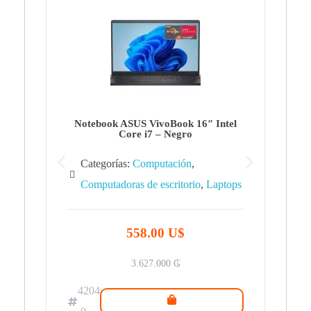
Note
Ca
Co
Notebook ASUS VivoBook 16″ Intel
Core i7 – Negro
Categorías:
Computación
,
Computadoras de escritorio
,
Laptops
42
.0
558.00 U$
3.627.000
₲
4204