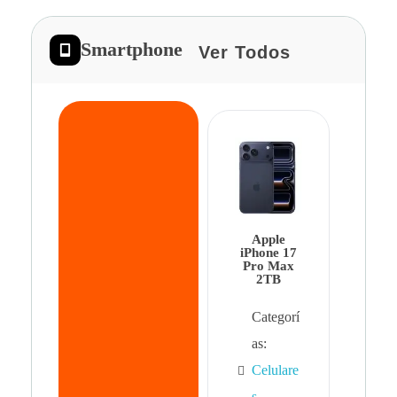
Smartphone
Ver Todos
App
iPhon
Pro 
Apple
Cat
iPhone 17
Pro Max
as:
2TB
Cel
Categorí
s
,
as:
Cel
Celulare
s,
s
,