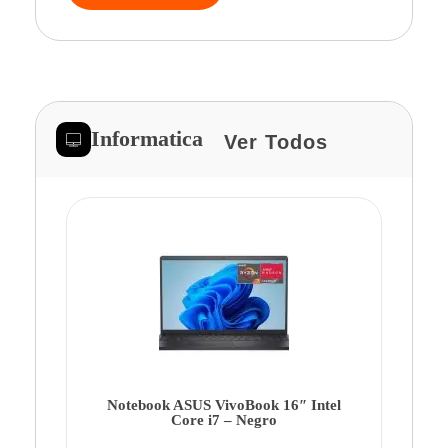
Informatica
Ver Todos
Note
Ca
Co
Notebook ASUS VivoBook 16″ Intel
Core i7 – Negro