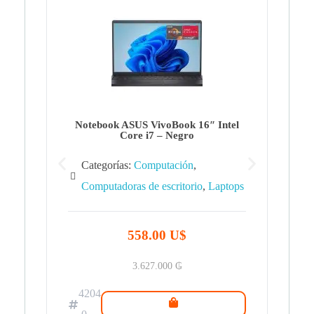
Note
Ca
Co
Notebook ASUS VivoBook 16″ Intel
Core i7 – Negro
Categorías:
Computación
,
Computadoras de escritorio
,
Laptops
42
.0
558.00 U$
3.627.000
₲
4204