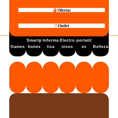
Ofertas
Outlet
Electro
Smartp
Informa
Electro
portatil
Games
hones
tica
nicos
es
Belleza