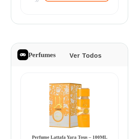
.0
Perfumes
Ver Todos
Pe
Ca
Fe
Be
Perfume Lattafa Yara Tous – 100ML