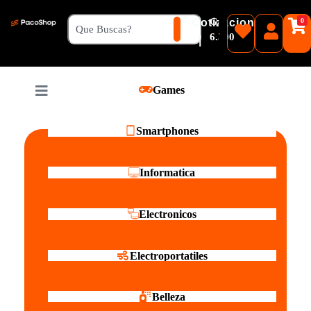
₲
Cotizacion
0
Guaranies
6.500
|
Pesos
Games
Reales
Smartphones
Informatica
Electronicos
Electroportatiles
Belleza