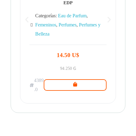
EDP
Categorías:
Eau de Parfum
,
Femeninos
,
Perfumes
,
Perfumes y
Belleza
43
.0
14.50 U$
94.250
₲
4389
.0