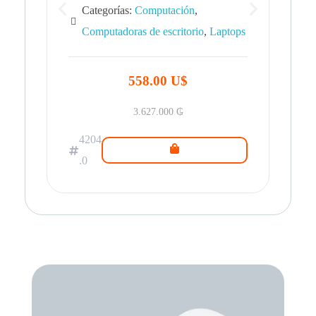
Categorías:
Computación
,
Computadoras de escritorio
,
Laptops
42
.0
558.00 U$
3.627.000
₲
4204
.0