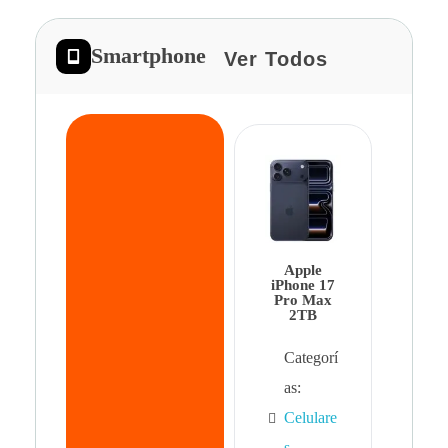
Smartphone
Ver Todos
App
iPhon
Pro 
Apple
Cat
iPhone 17
Pro Max
as:
2TB
Cel
Categorí
s
,
as:
Cel
Celulare
s,
s
,