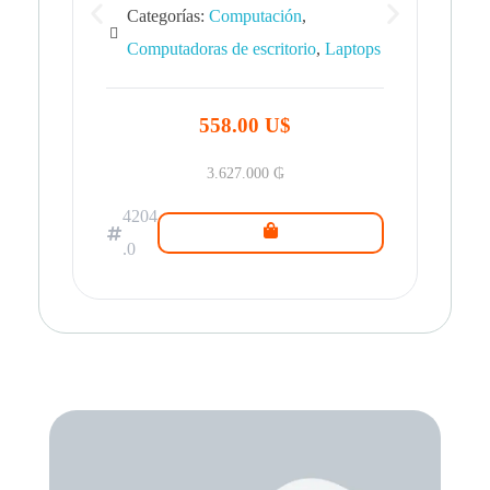
Categorías:
Computación
,
Computadoras de escritorio
,
Laptops
42
.0
558.00 U$
3.627.000
₲
4204
.0