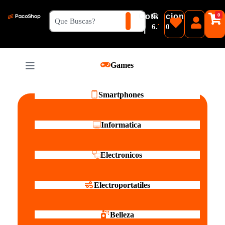
₲
Cotizacion
0
Guaranies
6.500
|
Pesos
Games
Reales
Smartphones
Informatica
Electronicos
Electroportatiles
Belleza