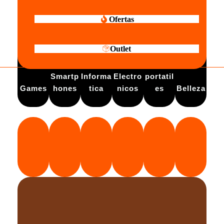
Ofertas
Outlet
Electro
Smartp
Informa
Electro
portatil
Games
hones
tica
nicos
es
Belleza