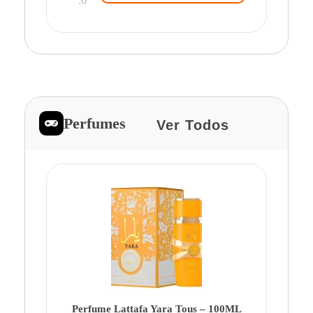
.0
Perfumes
Ver Todos
Pe
Ca
Fe
Be
Perfume Lattafa Yara Tous – 100ML