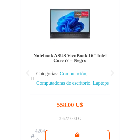
Note
Ca
Co
Notebook ASUS VivoBook 16″ Intel
Core i7 – Negro
Categorías:
Computación
,
Computadoras de escritorio
,
Laptops
42
.0
558.00 U$
3.627.000
₲
4204