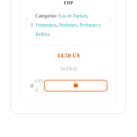
EDP
Categorías:
Eau de Parfum
,
Femeninos
,
Perfumes
,
Perfumes y
Belleza
43
.0
14.50 U$
94.250
₲
4389
.0