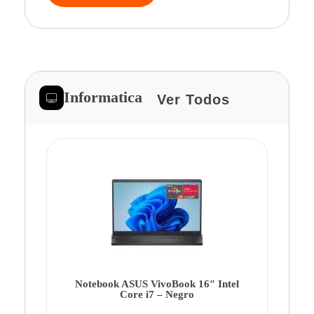
Informatica
Ver Todos
Note
Ca
Co
Notebook ASUS VivoBook 16″ Intel
Core i7 – Negro