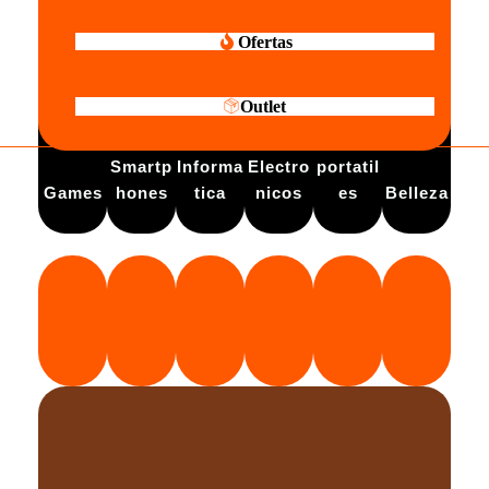
Ofertas
Outlet
Electro
Smartp
Informa
Electro
portatil
Games
hones
tica
nicos
es
Belleza