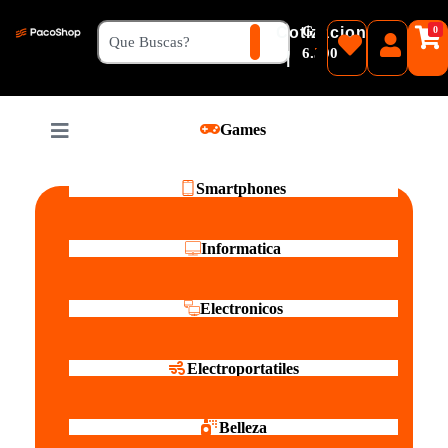
₲
Cotizacion
0
Guaranies
6.500
|
Pesos
Games
Reales
Smartphones
Informatica
Electronicos
Electroportatiles
Belleza