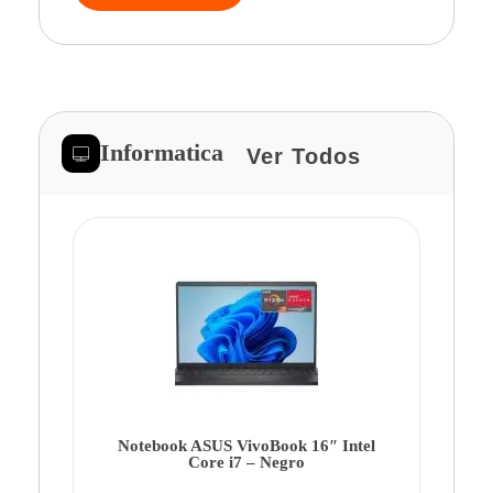
Informatica
Ver Todos
Note
Ca
Co
Notebook ASUS VivoBook 16″ Intel
Core i7 – Negro