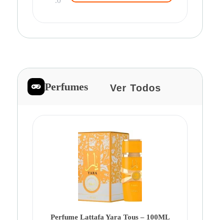
.0
Perfumes
Ver Todos
Pe
Ca
Fe
Be
Perfume Lattafa Yara Tous – 100ML