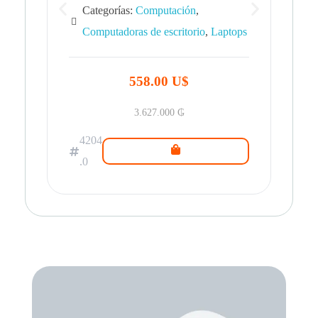
Categorías:
Computación
,
Computadoras de escritorio
,
Laptops
42
.0
558.00 U$
3.627.000
₲
4204
.0