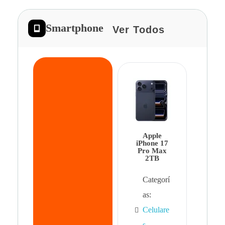
Smartphone
Ver Todos
App
iPhon
Pro 
Apple
Cat
iPhone 17
Pro Max
as:
2TB
Cel
Categorí
s
,
as:
Cel
Celulare
s,
s
,