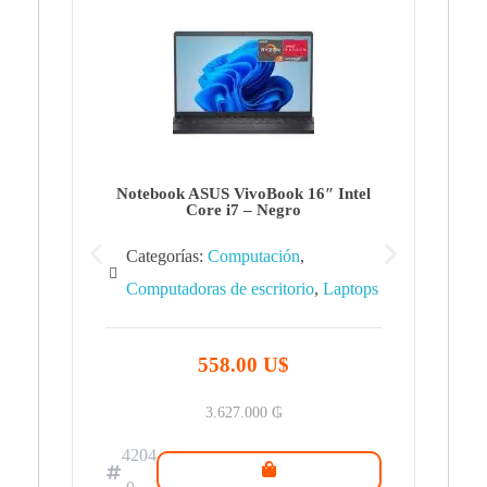
Note
Ca
Co
Notebook ASUS VivoBook 16″ Intel
Core i7 – Negro
Categorías:
Computación
,
Computadoras de escritorio
,
Laptops
42
.0
558.00 U$
3.627.000
₲
4204