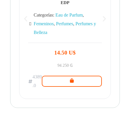
EDP
Categorías:
Eau de Parfum
,
Femeninos
,
Perfumes
,
Perfumes y
Belleza
43
.0
14.50 U$
94.250
₲
4389
.0