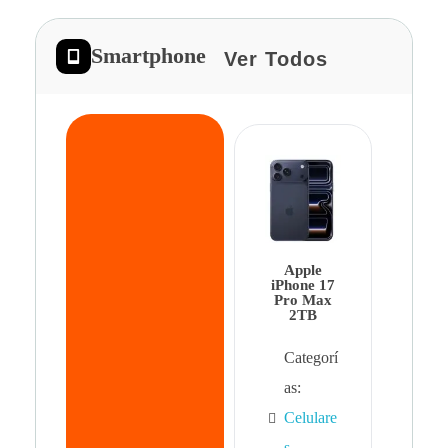
Smartphone
Ver Todos
App
iPhon
Pro 
Apple
Cat
iPhone 17
Pro Max
as:
2TB
Cel
Categorí
s
,
as:
Cel
Celulare
s,
s
,