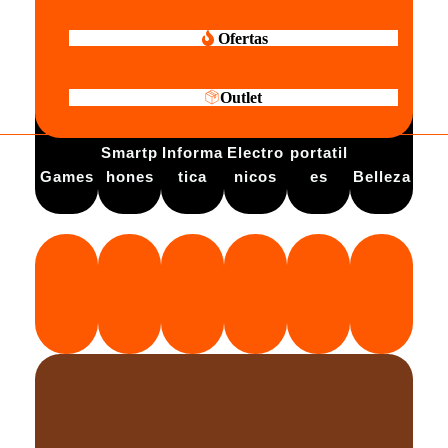
Ofertas
Outlet
Electro
Smartp
Informa
Electro
portatil
Games
hones
tica
nicos
es
Belleza