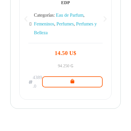
EDP
Categorías:
Eau de Parfum
,
Femeninos
,
Perfumes
,
Perfumes y
Belleza
43
.0
14.50 U$
94.250
₲
4389
.0