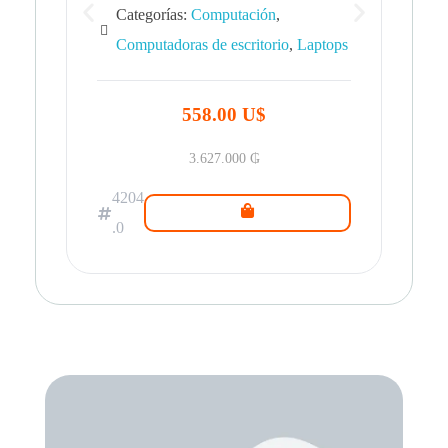
Categorías:
Computación
,
Computadoras de escritorio
,
Laptops
42
.0
558.00 U$
3.627.000
₲
4204
.0