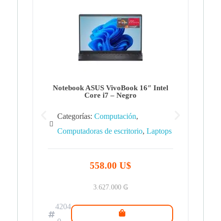
Note
Ca
Co
Notebook ASUS VivoBook 16″ Intel
Core i7 – Negro
Categorías:
Computación
,
Computadoras de escritorio
,
Laptops
42
.0
558.00 U$
3.627.000
₲
4204