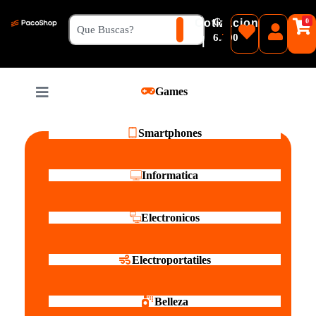
₲
Cotizacion
0
Guaranies
6.500
|
Pesos
Games
Reales
Smartphones
Informatica
Electronicos
Electroportatiles
Belleza