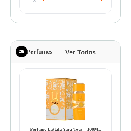
.0
Perfumes
Ver Todos
Pe
Ca
Fe
Be
Perfume Lattafa Yara Tous – 100ML