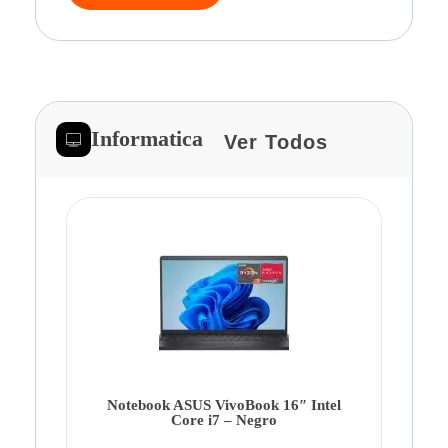
Informatica
Ver Todos
Note
Ca
Co
Notebook ASUS VivoBook 16″ Intel
Core i7 – Negro